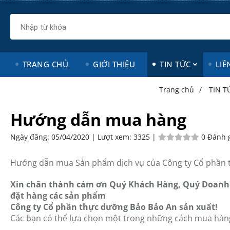
TRANG CHỦ
GIỚI THIỆU
TIN TỨC
LIÊ
Trang chủ
/
TIN T
Hướng dẫn mua hàng
Ngày đăng:
05/04/2020 |
Lượt xem:
3325 |
0 Đánh 
Hướng dẫn mua Sản phẩm dịch vụ của Công ty Cổ phần 
Xin chân thành cám ơn Quý Khách Hàng, Quý Doanh 
đặt hàng các sản phẩm
Công ty Cổ phần thực dưỡng Bảo Bảo An sản xuất!
Các bạn có thể lựa chọn một trong những cách mua hàn