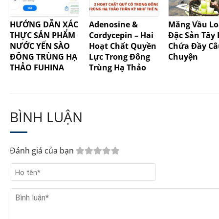
HƯỚNG DẪN XÁC
Adenosine &
Măng Vầu Lo
THỰC SẢN PHẨM
Cordycepin – Hai
Đặc Sản Tây 
NƯỚC YẾN SÀO
Hoạt Chất Quyền
Chứa Đầy Câ
ĐÔNG TRÙNG HẠ
Lực Trong Đông
Chuyện
THẢO FUHINA
Trùng Hạ Thảo
Nước Yến Đông
MĂNG VẦU KHÔ TÂY
Trùng Hạ Thảo
BẮC( Đặc sản loại 1) -
Fuhina – Tinh Hoa
Túi 200gam
BÌNH LUẬN
Sức Khỏe Từ Thiên
Nhiên
12.000đ
96.000đ
120.000đ
Đánh giá của bạn