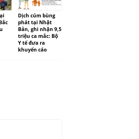
ại
Dịch cúm bùng
BẢO BẢO AN
TẤT NI
Bắc
phát tại Nhật
THÔNG BÁO LỊCH
TY CP T
u
Bản, ghi nhận 9,5
NGHỈ TẾT ẤT TỴ
DƯỠNG 
triệu ca mắc: Bộ
AN NĂM
Y tế đưa ra
khuyến cáo