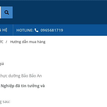
N HỆ
HOTLINE:
0965681719
ỨC
/
Hướng dẫn mua hàng
giá
thực dưỡng Bảo Bảo An
Nghiệp đã tin tưởng và
g sau: